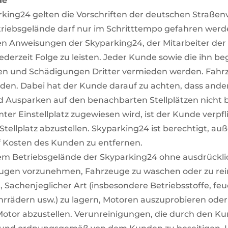
de
rking24 gelten die Vorschriften der deutschen Straße
iebsgelände darf nur im Schritttempo gefahren werde
en Anweisungen der Skyparking24, der Mitarbeiter de
ederzeit Folge zu leisten. Jeder Kunde sowie die ihn 
gen und Schädigungen Dritter vermieden werden. Fahr
erden. Dabei hat der Kunde darauf zu achten, dass and
nd Ausparken auf den benachbarten Stellplätzen nicht
r Einstellplatz zugewiesen wird, ist der Kunde verpfl
tellplatz abzustellen. Skyparking24 ist berechtigt, a
uf Kosten des Kunden zu entfernen.
 dem Betriebsgelände der Skyparking24 ohne ausdrück
ugen vorzunehmen, Fahrzeuge zu waschen oder zu reini
n, Sachenjeglicher Art (insbesondere Betriebsstoffe, f
ahrrädern usw.) zu lagern, Motoren auszuprobieren oder
tor abzustellen. Verunreinigungen, die durch den Ku