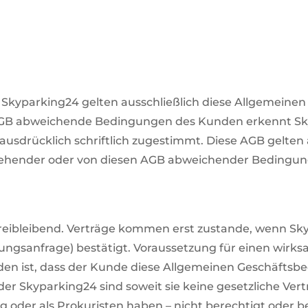
 Skyparking24 gelten ausschließlich diese Allgemeine
GB abweichende Bedingungen des Kunden erkennt Skyp
 ausdrücklich schriftlich zugestimmt. Diese AGB gelte
tehender oder von diesen AGB abweichender Bedingu
freibleibend. Verträge kommen erst zustande, wenn S
ngsanfrage) bestätigt. Voraussetzung für einen wirk
n ist, dass der Kunde diese Allgemeinen Geschäftsbe
der Skyparking24 sind soweit sie keine gesetzliche Ve
 oder als Prokuristen haben – nicht berechtigt oder 