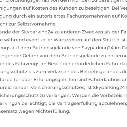
 und ordnungsgemäß von dem Kunden zu beseitigen. Unt
inigungen auf Kosten des Kunden zu beseitigen. Bei 
igung durch ein autorisiertes Fachunternehmen auf Ko
echt zur Selbstvornahme.
lände der Skyparking24 zu anderen Zwecken als der F
 während eventueller Wartezeiten auf den Shuttle ist 
rzeugs auf dem Betriebsgelände von Skyparking24 im F
ringender Gefahr von dem Betriebsgelände zu entfern
rer des Fahrzeugs im Besitz der erforderlichen Fahrerl
rungsschutz bis zum Verlassen des Betriebsgeländes de
tarbeiter oder Erfüllungsgehilfen sind Fahrerlaubnis 
reichenden Versicherungsschutzes, ist Skyparking24 be
sicherungsschutz zu verlangen. Werden die Vorbezei
yparking24 berechtigt, die Vertragserfüllung abzulehnen;
ersatz wegen Nichterfüllung.