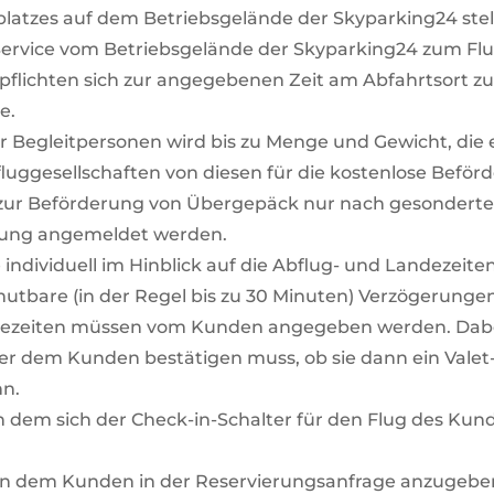
lplatzes auf dem Betriebsgelände der Skyparking24 ste
Service vom Betriebsgelände der Skyparking24 zum Fl
pflichten sich zur angegebenen Zeit am Abfahrtsort z
e.
r Begleitpersonen wird bis zu Menge und Gewicht, die
uggesellschaften von diesen für die kostenlose Beförd
t zur Beförderung von Übergepäck nur nach gesonderter
hung angemeldet werden.
ice individuell im Hinblick auf die Abflug- und Landeze
umutbare (in der Regel bis zu 30 Minuten) Verzögerungen
ezeiten müssen vom Kunden angegeben werden. Dabei 
ber dem Kunden bestätigen muss, ob sie dann ein Valet
nn.
in dem sich der Check-in-Schalter für den Flug des Kund
von dem Kunden in der Reservierungsanfrage anzugebe