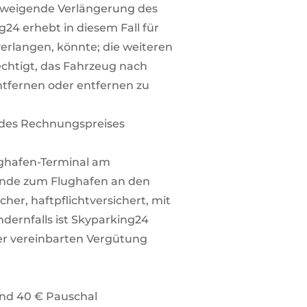
lschweigende Verlängerung des
g24 erhebt in diesem Fall für
erlangen, könnte; die weiteren
chtigt, das Fahrzeug nach
ntfernen oder entfernen zu
 des Rechnungspreises
ughafen-Terminal am
nde zum Flughafen an den
her, haftpflichtversichert, mit
dernfalls ist Skyparking24
er vereinbarten Vergütung
und 40 € Pauschal